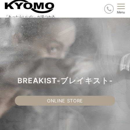
Menu
「あったらいいな」が見つかる
望むなら、もっと強くなれる
BREAKIST-ブレイキスト-
BREAKIST-ブレイキスト-
打ち破れ、全力で
ONLINE STORE
ONLINE STORE
ONLINE STORE
ONLINE STORE