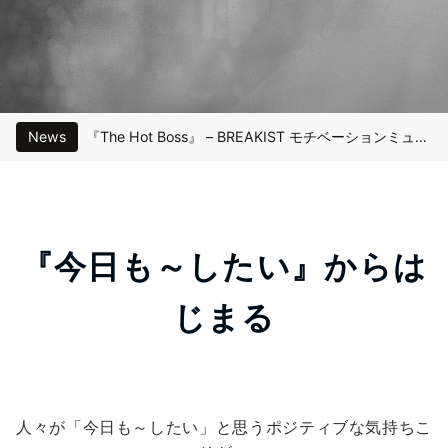
News
『The Hot Boss』 – BREAKIST モチベーションミュージック
『Unbreakable』 – BREAKIST モチベーションミュージック
『Potential』 – BREAKIST モチベーションミュージック
『今日も～したい』からは
『Bernardo』 – BREAKIST モチベーションミュージック
じまる
悪質な偽サイトにご注意ください
人々が「今日も～したい」と思うポジティブな気持ちこ