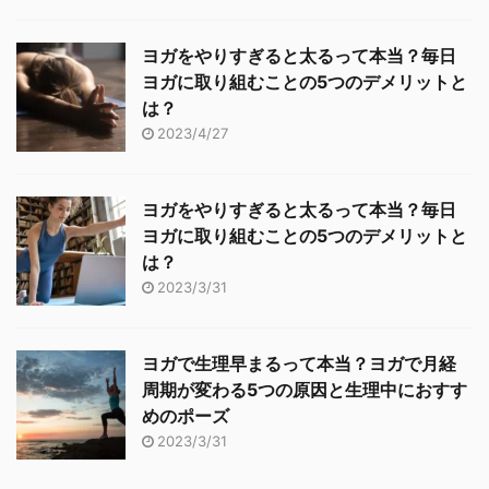
幅にショートカットで
現地入りし、展望登山を
き、例えば長時間歩くだ
満喫することに尽きるで
ヨガをやりすぎると太るって本当？毎日
けの体力に自信のない人
しょう。 現地における実
ヨガに取り組むことの5つのデメリットと
でも山頂に辿り着ける可
体験を伴う展望に ...
は？
...
2023/4/27
ヨガをやりすぎると太るって本当？毎日
ヨガに取り組むことの5つのデメリットと
は？
2023/3/31
ヨガで生理早まるって本当？ヨガで月経
周期が変わる5つの原因と生理中におすす
めのポーズ
2023/3/31