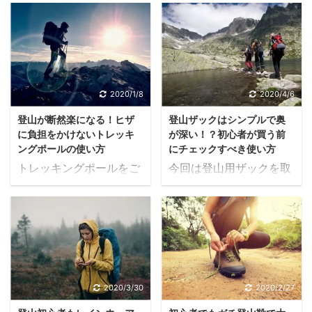
要性は知っているでしょ
げます。登山客が自分一
う。 昔に比べれば随分浸
人だけということはほと
透したものです。その原
んどありません。 仮にそ
因の1つがTVを中心とし
のような状況があったと
たメディア放送にありま
しても、自分の所作によ
す。 特にスポーツ観戦に
り山の環境を乱してしま
2020/1/8
2020/4/6
おいて、試合開始までの
っては社会人としての品
登山が断然楽になる！ヒザ
登山ザックはシンプルで奥
期待が高まる中では選手
性に関わります。 しか
に負担をかけないトレッキ
が深い！？初心者が買う前
たちの準備運動でさえも
し、登山の経験が浅い場
ングポールの使い方
にチェックすべき使い方
注目の材料になります。
合には気づきにくいマナ
トレッキングポールをご
今回は登山用ザックを取
そこで、「試合の前には
ーがあるのも事実です。
存知でしょうか。トレッ
り上げます。ザックにつ
ウォームアップが必要」
そこで、具体的な事例を
キングポールとは登山用
いては登山道具の記事で
と無意識のうちに視聴者
挙げてご紹介していきま
補助アイテムの1つで、
も一度簡単に触れました
は認識するのです。 一方
す。 すれ違い時のマナー
杖やストックの形をして
が、当記事ではザックの
で、クールダウンについ
登山道は必ずしも幅広と
います。 少し前までは主
みにターゲットを絞り込
ては一般的な認知度が不
は限らず、満足にすれ違
に中高年層が持っている
み、より詳細な内容をご
十分です。ウォームアッ
うことができないことも
イメージでしたが、近年
紹介していきます。 ザッ
2020/3/30
2020/2/27
プと同様に、クールダウ
しばしばあります。この
では進化が目覚ましく、
クの基本機能を把握しよ
ンも非常に重要です。 今
際、どちらかが道の端に