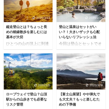
と、ワンピースのスタイ
する必要はありません。
アが続々誕生していま
できないのです。 その意
ルです。一見合理的です
とはいっても、上記のよ
す。 「登山ウェアはカッ
味で、現地を訪れた人だ
が、歩きにくく動作が制
うな消去法ではなく登山
コ悪い、ダサい」という
けがその時だけ楽しむこ
2020/3/23
2020/2/26
限されてしまうのが難点
靴を最優先でプッシュす
認識はもう古いのです。
とができる一期一会の世
です。 また、膝から下に
るべき積極的な理由も必
縦走登山とは？ちょっと長
登山と温泉はセットがい
これを踏まえ、今回は登
界といえるでしょう。 今
ついてはカバーされてい
要です。 そこで今回は、
めの稜線散歩を楽しむには
い？！大きいザックも心配
山ウェアの中からアウタ
回はそんな、山における
ないものが大半であり ...
登山靴の必要性や特 ...
基本が大切
いらないリフレッシュ法
ーシェルをご紹介しま
紅葉の魅力をお伝えしま
ひとつの山の頂上に到達
今回は登山とセットでオ
す。 「アウターシェル」
す。 日本の山文化の財
した後、下山せずに続け
ススメしたい、温泉の魅
と一括りにすれば単純に
産、紅葉 四季の概念は日
て他の山に向かう登山方
力をご紹介します。とい
聞こえますが、内実は細
本独特の文化です。これ
法を「縦走登山」といい
っても単なる温泉観光で
分化が非常に進んでお
は山の景観においても当
ます。 そして登山中級者
はなく、下山後に嗜む温
り、目的と用途に合わせ
てはまります。 春には低
にとっての試金石という
泉こそ最高の贅沢である
て様々なモデルを選ぶこ
山の草花や花木、夏は高
べきテクニックが、今回
ことをお伝えします。 熟
とができます。中には登
峰の高山植物が見もので
のテーマである「縦走」
練のマニアともなると、
2020/2/5
2020/3/18
山以外の用途に堪えうる
す。冬はどの山も見事な
です。 山と山とをつなげ
山と温泉、どちらかが欠
ものまであるのです。 そ
までに白一色の雪化粧を
ロープウェイで登山？山頂
【富士山展望】やや弾丸で
て歩くのは正に縦走登山
けても魅力は半減してし
こで、アウターシェルの
纏うのが風物詩ですね。
駅からの山歩きでも必要な
も大丈夫？もっと楽しむた
の醍醐味です。 こればか
まうといいます。 それほ
中でも代表的なものをい
しかし、やはり秋の ...
リスク管理
めの下準備
りはロープウェイやヘリ
どに登山と温泉は切って