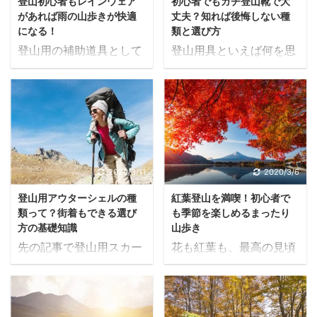
登山初心者もレインウェア
初心者でもガチ登山靴で大
機能だけでなくデザイン
う ザックはリュックサッ
回は、ウォームアップに
立って相手に道を譲るこ
があれば雨の山歩きが快適
丈夫？知れば後悔しない種
もスタイリッシュで若者
クとは異なる、登山用の
加えてクールダウ ...
とになります。 こ ...
になる！
類と選び方
が持っても何ら違和感は
アイテムです。 単に背負
登山用の補助道具として
登山用具といえば何を思
ありません。 今や老若男
えて荷物が入るだけでは
初心者でも必須といえる
い浮かべますか。大きな
女問わず全登山者が使え
ダメで、長時間の使用に
のが雨具です。 しかし一
ナップザック、寝袋、雨
るアイテムになっている
耐え、ダメージやストレ
口に雨具といっても様々
具…どれも正解です。 し
のです。 今回はそんなト
スに強く、なおかつ背負
ですよね。一般的には折
かし、真っ先に揃えたい
レッキングポールに注目
っても不快に感じさせな
りたたみ傘、雨合羽、ポ
のはシューズです。理由
します。正しい使用法を
い質感が必要です。 不快
ンチョなどを思い浮かべ
は単純明快で、「登山の
把握し、有効に活用して
に感じさせないというと
る人も多いでしょう。 し
基本動作は歩行だから」
2020/3/11
2020/3/6
いきましょう。 トレッキ
少々わかりにくいです
かし実は、登山用として
です。 また、ナップザッ
ングポールは3種類 トレ
が、具体的には歩行時に
登山用アウターシェルの種
紅葉登山を満喫！初心者で
「レインウェア」という
クや雨具であれば専用の
ッキングポールは飛躍的
しっかり背中で固定さ
類って？街着もできる選び
も季節を楽しめるまったり
専用の雨具があるので
ものとはいかないまで
に進化しており、 ...
れ、負荷のかかる肩にか
方の基礎知識
山歩き
す。今回はそんなレイン
も、日常使いのものが家
...
先の記事で登山用スカー
花も紅葉も、最高の見頃
ウェアをテーマに取り上
にありますよね。 寝袋も
トに言及した通り、昨今
といえばほんの一瞬で
げます。 レインウェアは
キャンプを張るような本
では機能面だけでなくフ
す。それらは自然の一部
上下セパレートのものを
格的なプランでもない限
ァッション性をも備えた
であるため、我々が開花
一般的な雨合羽という
り、まず差し迫って用意
ハイブリッドな登山ウェ
の時期を調節することは