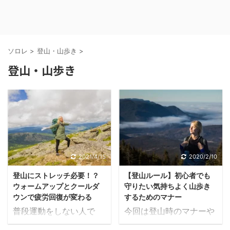
ソロレ
>
登山・山歩き
>
登山・山歩き
2021/4/15
2020/2/10
登山にストレッチ必要！？
【登山ルール】初心者でも
ウォームアップとクールダ
守りたい気持ちよく山歩き
ウンで疲労回復が変わる
するためのマナー
普段運動をしない人で
今回は登山時のマナーや
も、ウォームアップの必
ルールをテーマに取り上