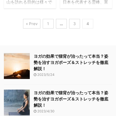
く ...
山を訪れる目的は様々で
日本を代表する霊峰、富
コプターなどの乗り物で
も切れない関係といえる
す。自力で麓から山頂ま
士山は標高3,776mを誇
は味わえません。人間の
でしょう。 下山後は温泉
で登りきる踏破のプロセ
る国内の最高峰です。 関
特権といってもよいでし
で心身ともにリフレッシ
スを楽しみたいという考
東周辺ではランドマーク
ょう。稜線からの眺望や
ュ 登山を無事に終え、下
« Prev
1
…
3
4
え方もありますが、一方
としても親しまれてお
長距離歩行の達成感も格
山後は直行で帰途につく
で手短に山頂へと辿り着
り、周辺の小さな山や眺
別です。 しかし縦走には
のも選択肢の1つです
き、山頂現地での眺望や
めの良い建物から富士山
アップダウンがつきもの
が、時間が許す場合はそ
食事を楽しみたいといっ
が見えることもしばしば
です。特に一度下ってま
の足で温泉に立ち寄って
たような考え方もありま
です。 その見え方と印象
た登る、というプロセス
はいかがでしょうか。 汗
ヨガの効果で猫背が治ったって本当？姿
す。 そこで今回はロープ
も距離や位置関係によっ
には心身ともにタフネス
をかいたまま電車やバス
勢を治すヨガポーズ＆ストレッチを徹底
ウェイなどの「山の乗り
て変化します。近くから
を要求されるでしょ ...
に乗って急に静止す ...
解説！
物」を利用し、山頂への
見える裾野を大きく広げ
2023/5/24
経路をショートカットす
た姿も雄大で素晴らしい
ることを前提としてまと
ですが、逆に遠くから優
めます。 運行状況の事前
美な全体像がコンパクト
ヨガの効果で猫背が治ったって本当？姿
確認を ロープウェイ、ケ
に見える様もまた味わい
勢を治すヨガポーズ＆ストレッチを徹底
ーブルカー、リフト。こ
があります。 しかし、一
解説！
れらの「山の乗り物」を
番贅沢な富士山の楽しみ
2023/4/30
使うことにより経路を大
方はなんといっても直接