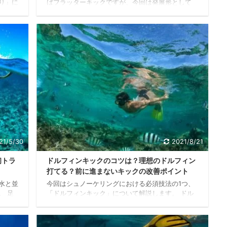
り」に
ばフラッターキックですが、今回は発展形として
トダイ
「バックキック」と「サイドキック」という2つの
ルカや
キックをご紹介します。 これらのキックを組み合
動物の
わせることによって、さながらイルカのように水中
ストダ
を縦横無尽に動き回ることができ、水中での機動力
すが、
が一気に上がります。 バックキック まずは「バッ
ないで
クキック」をご紹介します。バックキックとはごく
ブをマ
簡単に言えば、仰向けの姿勢で行うフラッターキッ
す。
クです。 仰向けで水面に浮かび、ゆるいバタ足だ
介しま
けで泳いだことのある人ならピンとくるはずです。
フ ...
21/5/30
2021/8/21
初トラ
ドルフィンキックのコツは？理想のドルフィン
打てる？前に進まないキックの改善ポイント
水と並
今回はシュノーケリングにおける必須技法の1つ、
。 足
「ドルフィンキック」について解説します。 ドル
らの超
フィンキックとは文字通りイルカの動作を取り入れ
らアル
たもので、遊泳中におけるイルカの下半身の動きを
やショ
キックの要領で再現しようというものです。 ドル