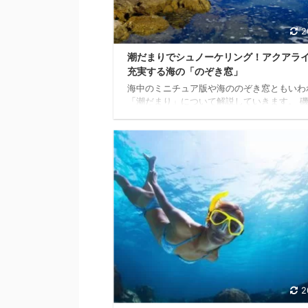
2
潮だまりでシュノーケリング！アクアラ
充実する海の「のぞき窓」
海中のミニチュア版や海ののぞき窓ともいわ
「潮だまり」について解説していきます。 
潮が引くと岩場が干上がって陸が現れますが
際岩場の窪みに海水が取り残されて大小の水
ができあがります。これが潮だまりです。 
りは海藻がカラフルに繁茂し、カニやエビ、
種類の幼魚といった馴染みのある生物の生態
で見られる絶好のウォッチングサイトです。
満ち再び海とつながるまでの限られた時間の
海の中と同様に生命のドラマが展開されるの
潮だまりを堪能するためのポイントをチェッ
いき ...
2