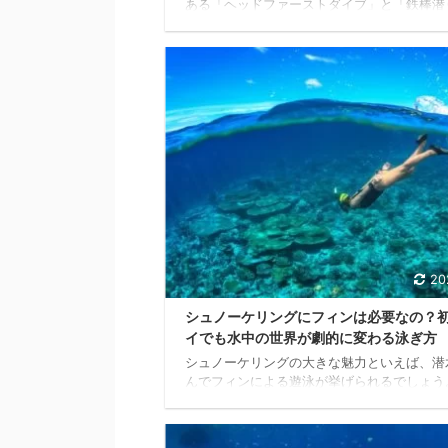
ある「ヘッドファーストダイブ」と「鉄棒潜
ついて解説していきます。 ヘッドファース
ブは読んで字のごとく頭から潜る方法で、イ
クジラ、ラッコなど哺乳類を中心とした水生
スタンダードな潜水術です。 ヘッドファー
イブに関しては直感的に理解できると思いま
「鉄棒潜り」についてはほとんど知られてい
しょう。 鉄棒潜りはヘッドファーストダイ
スターする上で非常に有効なアプローチ法で
そこで当記事では、鉄棒潜りを重点的にご紹
す。 ...
20
シュノーケリングにフィンは必要なの？
イでも水中の世界が劇的に変わる泳ぎ方
シュノーケリングの大きな魅力といえば、潜
んでフィンによる遊泳が挙げられるでしょう
にフィンを装着しただけで、水生動物さなが
人的な動きが可能になるのです。 例えるな
ペンスキーに不慣れな人でも、ファンスキー