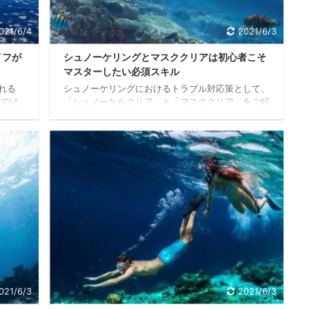
021/6/4
2021/6/3
イフが
シュノーケリングとマスククリアは初心者こそ
マスターしたい必須スキル
れる
シュノーケリングにおけるトラブル対応策として、
磯では
「シュノーケルクリア」と「マスククリア」をご紹
、その
介します。 頭部の装備に入り込んでしまった水を
たまり
排出する技法を詳しく解説します。 それぞれ「ク
潮だま
リア」と銘打たれている通り、これらはピンチの際
様々な
に危険要素を排除するものでサッカーにおけるディ
が間近
フェンス技法のクリアと同質だと考えればわかりや
 潮が
すいでしょう。 シュノーケルクリア シュノーケル
中で、
クリアとは、スノーケルの中に水が入り込んでしま
です。
った場合にチューブ内の水を排除する技法です。
クして
シュノーケルクリアが必要な状況は主として、波を
か ...
021/6/3
2021/6/3