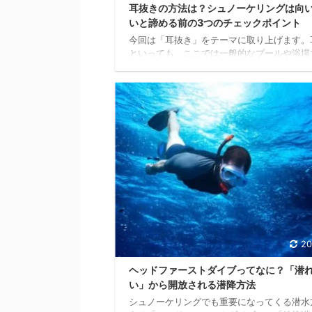
耳抜きの方法は？シュノーケリングは向
いと諦める前の3つのチェックポイント
今回は「耳抜き」をテーマに取り上げます。
といっても、ここでは一般的なプールや浴場
入った水を抜く動作を指すものではありませ
シュノーケリング中における、水圧による耳
担を解消するための動作を指します。 耳抜
意点は、潜水中に適宜行う必要があるという
です。なぜなら水深が増すにつれて鼓膜にか
力が大きくなるためです。 そこで今回は、
ーケリングにおける実戦的な耳抜きの要領を
します。 耳抜きの仕組みと必要性 耳の構造
膜によって外側と内側が隔てられています。
の ...
20
ヘッドファーストダイブってなに？「潜
い」から開放される潜降方法
シュノーケリングでも重要になってくる潜水