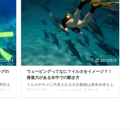
る現象
フィンキックをマスターすれば、発展形である「ウ
らもフ
ェービング」の動作も可能になります。 ドルフィ
えも素
ンキックの基礎と手順 フラッターキックが人間の
クな泳
足とフィンの機能を合体させた技法であるのに対
十分に
し、ドルフィンキックはイルカの動作をそのまま人
そこで
間の肉体で再現しようする技法です。 ここでのポ
イント ...
021/6/4
2021/6/3
ングの
ウェービングってなに？イルカをイメージ？！
推進力がある水中での動き方
和性を
イルカやサメに代表される水生動物は身体全体を上
ズをご
下左右に揺らし、うねらせながら泳ぎます。 これ
しいア
にヒントを得て、身体を波打つように動かして泳ぐ
やはり
泳法を「ウェービング」といいます。 ウェービン
作に慣
グはシュノーケリングにおいて非常に効果的な泳法
ポーズ
であり、熟達し水中を滑らかに動けるようになれば
ょう。
ヘッドファーストダイブも格段に楽になるはずで
全くあ
す。 そこで今回は、イルカの泳ぎをイメージしつ
の付き
つウェービングについて学んでいきましょう。 ウ