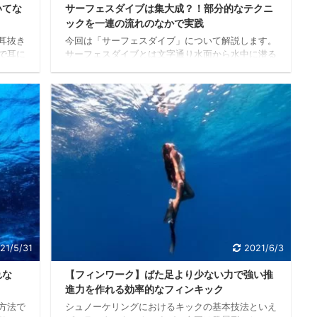
いてな
サーフェスダイブは集大成？！部分的なテクニ
ックを一連の流れのなかで実践
耳抜き
今回は「サーフェスダイブ」について解説します。
で耳に
サーフェスダイブとは文字通り水面から水中に潜る
ん。
技術ですが、単独の動作ではなく潜水・遊泳・呼吸
への負
など複数の動作を組み合わせたトータルな技法を指
きの注
します。 つまり初歩的なシュノーケリング技術の
ところ
完成形であり、個別に学んだ動作を総合的に使いこ
かる圧
なす必要があります。 部分ごとには難なくこなせ
シュノ
た技術も、一連の動作としてひと続きの流れの中で
ご紹介
実践するとなれば案外つまずいてしまいがちです。
は、鼓
そこで大事なのが、事前に仕上がりのイメージを描
 鼓膜
くことです。技のつながりや連続性を理解し、完成
...
21/5/31
2021/6/3
れな
【フィンワーク】ばた足より少ない力で強い推
進力を作れる効率的なフィンキック
方法で
シュノーケリングにおけるキックの基本技法といえ