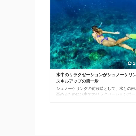
ートスキーに触れてその自由な動きに刮目す
に近いでしょう。 ごくシンプルな造りなが
ィンの効果はてきめんで、簡単なバタ足でさ
足の時とは比べ物にならないほどダイナミッ
ぎに変化します。 とはいえフィンの性能を
発揮するにはそれなりの練習も必要です。 
今回 ...
2
水中のリラクゼーションがシュノーケリ
スキルアップの第一歩
シュノーケリングの前段階として、水との融
高めるために水中でのリラクゼーションポー
紹介します。 シュノーケリングは決して激
クションを要求するものではありませんが、
マリンスポーツの1つである以上水中での動
れておく必要があります。 まずは「水中で
を作る」という手法でアプローチしてみまし
その動作はごく簡単ですので身構える必要は
りませんが、水中でのバランス感覚や水流と