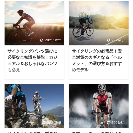
や自転車通勤なら問題あ
いうときに、手軽に取り
りませんが、「サイクリ
組めるサイクリング。 サ
ングの必要な持ち物」を
イクリングは手軽ながら
持っていないと、いざと
消費カロリーが高く、基
いうときに危険な思いを
礎代謝アップの効果も期
しかねません。 特にスポ
待できる優れた運動で
2021/8/22
2021/6/5
ーツ自転車で旅に出る…
す。 日常生活や通勤・通
サイクリングパンツ選びに
サイクリングの必需品！安
というなら、最低限必要
学にサイクリングを取り
必要な全知識を解説！カジ
全対策のカギとなる「ヘル
な持ち物は把握しておく
入れると、一体どのくら
ュアル＆おしゃれなパンツ
メット」の選び方＆おすす
べき。 そこで、サイクリ
い消費カロリーを高めら
も必見
めモデル
ングに必要な持ち物を、
れるのでしょうか。 計算
サイクリング初心者の方
サイクリング初心者の方
目的別に確認していきま
方法やバイクの種類別・
だと「自転車専用ウェア
から抵抗を持たれがちな
しょう。 基本となる持ち
距離別消費量をご紹介し
ってちょっと恥ずかし
装備品のひとつが「ヘル
物を持ち、交通ルールを
ながら、他の運動との消
い…」と感じるかもしれ
メット」。 絶対に被るべ
守りながら安全なサイク
費カロリー量の違いも比
ません。 体のラインにピ
きなのか？被るとしても
リングを楽しんでくださ
較していきます。 有酸素
タッとフィットするサイ
どうやって選ぶのか？な
い。 スポーツバイクに乗
運動である「サイクリン
クルウェアは、最初は少
ど、サイクリングを始め
2021/6/5
2021/6/4
るなら何が必要？初心者
グ」は消費カロリーアッ
し抵抗があるもの。 しか
たばかりの方は、さまざ
でもわかる持ち物リスト
プ＆脂肪燃焼に最適 サイ