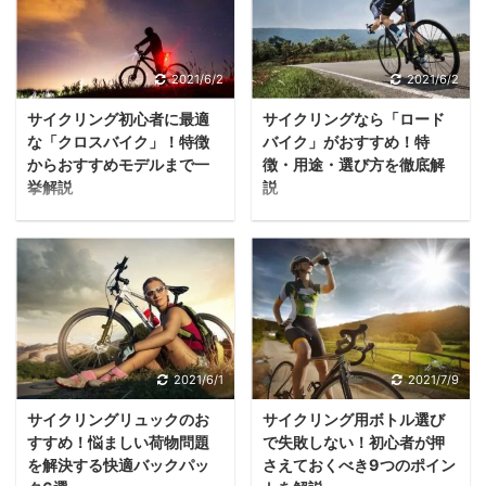
て、選び方のポイントや
きます。 スマートウォッ
転車運転中のイヤホンは
とをおすすめします。 た
サイクルブランドのおす
チとは？ スマートウォッ
道路交通規則に違反しま
だロードバイク用の装備
すめモデルをご紹介しま
チとは、自転車トレーニ
す。もちろん、運転中の
品の中でも、選び方の難
2021/6/2
2021/6/2
す。 サイクリンググロー
ング機能や光学式心拍セ
イヤホン通話も同様で
易度が非常に高いことか
ブは必要？装着すること
ンサーなどのスマート機
サイクリング初心者に最適
サイクリングなら「ロード
す。 それでは、サイクリ
ら、しっかりと選び方の
の必要性を検証！ それで
能を備えた多機能腕時計
な「クロスバイク」！特徴
バイク」がおすすめ！特
ング中に音楽を聞くこと
ポイントを押さえておか
は最初に、サイクリング
のことです。 「ウォッ
からおすすめモデルまで一
徴・用途・選び方を徹底解
はできないのでしょう
なければなりません。 サ
でなぜグローブが ...
チ」という名がついてい
挙解説
説
か？ 今回の記事では、道
イクリング用サングラス
...
サイクリング用のスポー
街乗りではなくスポーツ
路交通法に違反せず、サ
のレンズカラーによる見
ツ自転車として人気の
としてサイクリングを始
イクリング中に音楽を聞
え方の違いや、注意する
「クロスバイク」。 漠然
めたいなら、ぜひ手に入
くための方法と、音楽再
べきポイントに加え、初
と「クロスバイクが欲し
れたいのが「ロードバイ
生のためのおすすめ機器
心者の方におすすめので
い…」と考えている方で
ク」です。 ただし最初の
をご紹介します。 サイク
きる機能性の高いモデル
も、シティサイクルやロ
1台の購入する際には、
リング中のイヤホンは
もご紹介します。 サイク
ードバイクとの違いを明
ロードバイクの基本的な
2021/6/1
2021/7/9
「安全運転義務違反」！
リング用サングラスの選
確に把握できていないと
知識を持っている必要が
「サイクリング中にイヤ
び方6ステップ｜レンズ
サイクリングリュックのお
サイクリング用ボトル選び
いう場合も多いのではな
あります。 間違いのない
ホンをしていたい！」と
カラーから必要な機能ま
すすめ！悩ましい荷物問題
で失敗しない！初心者が押
いでしょうか。 そこで、
ロードバイク選びには、
思っても、それは改正道
で徹底解説 それでは早
を解決する快適バックパッ
さえておくべき9つのポイン
その他の自転車とクロス
特徴や用途に加え、選び