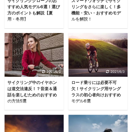
サイクリンググローブのお
スマートウォッチでサイク
し、サイクリングパンツ
まな疑問を持つようで
それでは、サイクリング
クリングは、糖と脂肪を
すすめ人気モデル6選！選び
リングをさらに楽しく！多
はスポーツバイクに快適
す。 結論から言えば、ヘ
に出かけるときに簡単に
燃焼させる効果のある
方のポイントも解説【夏
機能・安い・おすすめモデ
に乗るために欠かせない
ルメットは被るべきで
持ち物をチェック ...
「有酸素運動」に該当 ...
用・冬用】
ルを解説！
アイテムです。 サイクリ
す。 今回の記事では、な
自転車用ウェアの中でも
本格的にサイクリングを
ングパンツを履くことの
ぜヘルメットを被るべき
「縁の下の力持ち」のよ
始めたいと考えているな
メリットや、選び方のポ
なのか、理由について解
うな存在であるサイクリ
ら、スマートウォッチを
イントについて、初心者
説した後に、ヘルメット
ンググローブ。 着用して
準備することをおすすめ
の方にもわかりやすく解
の選び方やおすすめモデ
いるときとしていないと
します。 スマートウォッ
説していきます。 サイク
ルについてご紹介してい
きとでは、ロードバイク
チがあれば、走行中のさ
リングパンツはロードバ
きます。 ロードバイク乗
走行の快適性が全く変わ
まざまなデータを自動的
2021/6/3
2021/6/3
イクの痛みを軽減するっ
りにヘルメットは必要？
ります。 グローブをまだ
に記録できるようにな
て本当？ まずは「サイク
まず、「サイクリングに
サイクリング中のイヤホン
ロード乗りには必要不可
持っていないというサイ
り、サイクリングもトレ
リングパンツの必要性
ヘルメットが必要かどう
は道交法違反！？音楽＆通
欠！サイクリング用サング
クリング初心者の方は、
ーニングもより効率的
は？」というところから
か？」という点について
話を楽しむためのおすすめ
ラスの初心者向けおすすめ
装着することのメリット
に。 サイクリングのスマ
解説していきます。 ...
解説していきます。 ...
の方法5選
モデル6選
を知って、ぜひ一度使っ
ートウォッチではどのよ
サイクリング中に「イヤ
サイクリングの必需品と
てみてください。 今回の
うな機能が利用できるの
ホンで音楽を聞きたい
もいえるサングラス。ま
記事では、初心者の方の
か、おすすめの製品とと
な」と思う人は少なくな
だ持っていない初心者の
グローブ購入ガイドとし
もに詳しくご紹介してい
いはずです。 しかし、自
方は、ぜひ購入されるこ