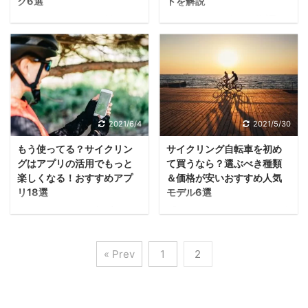
路交通法により禁止され
速、サイクリング用サ ...
ク6選
トを解説
バイクとの違い、用途、
方のポイントを知ってお
て ...
サイクリングでの悩みの
サイクリングでは体調を
乗るときの服装などに加
くことが大切。 そこで今
タネとなるものが荷物。
維持するために水分補給
えて、人気メーカーのお
回の記事では、ロードバ
バックポケットに入り切
が大切。そこで重要な存
すすめモデルなど、クロ
イクに関する知識を広く
らない荷物はどうするべ
在となるのが「サイクリ
スバイクについて幅広く
解説してから、最後に入
きなのか、自転車用とし
ング用ボトル」です。 し
ご紹介します。 クロスバ
門用としておすすめの
てどのようなバッグが便
かし、サイクリング用の
イクって？シティサイク
「しまなみ海道」をご紹
利なのか…と悩んでいる
ボトル選びは案外難しい
2021/6/4
2021/5/30
ルと比較したときの特徴
介します。 「ロードバイ
自転車乗りの方は多いも
もの。 適したボトルを選
まずは基本的なポイント
ク」とは？特徴・用途・
もう使ってる？サイクリン
サイクリング自転車を初め
のです。 そこで今回の記
ぶためには、細かな部分
として、「クロスバイク
選び方 まずは、「ロード
グはアプリの活用でもっと
て買うなら？選ぶべき種類
事では、サイクリングで
をチェックしなければな
ってどんなスポーツサイ
バイク」とは一体どのよ
楽しくなる！おすすめアプ
＆価格が安いおすすめ人気
便利に使えるリュックに
りません。 そこで、初め
クル？」というところ ...
うな特徴を持つ自転 ...
リ18選
モデル6選
ついて解説。 サイクリン
てサイクリング用ボトル
サイクリングを趣味にす
「これからサイクリング
グリュックに必要な機能
を購入する方に向けて、
ると、ただスポーツバイ
を始めたい！」と考える
性や目的別の選び方、人
選び方のポイントを9つ
クで走っているだけでも
なら、まずは自転車を用
気バッグブランドのおす
の項目から徹底解説。 お
« Prev
1
2
楽しいもの。 しかし、ス
意しなければなりませ
すめ商品まで幅広くご紹
すすめの人気ボトルもご
マートフォンのアプリを
ん。 しかし、スポーツサ
介します。 サイクリング
紹介するので、ボトル選
活用すれば、走行やトレ
イクルには多くの種類が
リュックとは？バッグと
びにご活用ください。 ロ