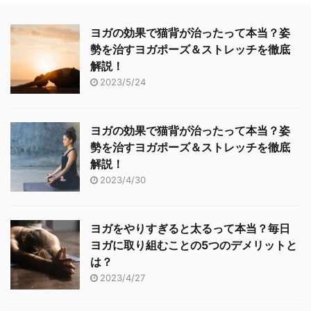
ーニングがもっと楽しく
存在します。 入門者の方
しての特徴と必要性 「サ
ードバイク乗りに「サイ
なります。 そこで今回の
は、入門用としてどのバ
イクリングリュック」と
クリングボトル」は必
ヨガの効果で猫背が治ったって本当？姿
記事では、「ルートナビ
イクを選ぶべきなのか…
は、背中に接する部分の
要？その重要性とは ロー
勢を治すヨガポーズ＆ストレッチを徹底
アプリ」「走行記録アプ
と戸惑ってしまいがち。
通気性が良く、汗を逃し
ドバイクに乗るときのサ
解説！
リ」「お役立ちアプリ」
そこで、サイクリング自
やすい作りになっ ...
イクリング用ボト ...
2023/5/24
の3種類と、番外編とし
転車の種類ごとの特徴
て「バーチャルサイクリ
と、目的別の選び方を知
ングアプリ」を加えた合
ってから購入を検討しま
ヨガの効果で猫背が治ったって本当？姿
計4つのカテゴリーか
しょう。 今回の記事で
勢を治すヨガポーズ＆ストレッチを徹底
ら、おすすめのサイクリ
は、入門用としておすす
解説！
ングアプリをご紹介して
めできる価格の安いスポ
2023/4/30
いきます。 サイクリング
ーツバイクおすすめモデ
をするならアプリを活用
ルもご紹介します。 サイ
しよう！ サイクリングコ
クリングで使うスポーツ
ヨガをやりすぎると太るって本当？毎日
ースのナビをしてくれた
バイクの種類を覚えよう
ヨガに取り組むことの5つのデメリットと
り、走行状況を記録して
まずは、サイクリングで
は？
くれたり、トレーニン ...
使う自転車の種類につ ...
2023/4/27