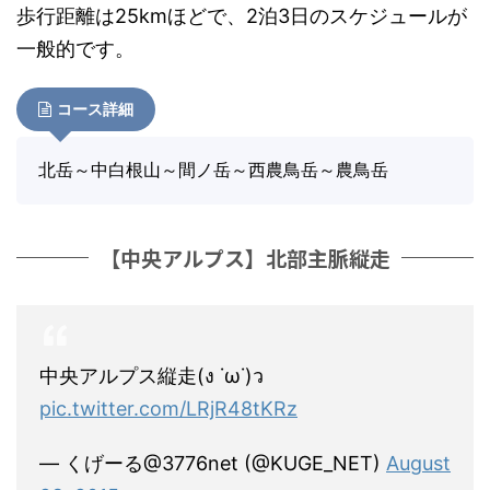
歩行距離は25kmほどで、2泊3日のスケジュールが
一般的です。
コース詳細
北岳～中白根山～間ノ岳～西農鳥岳～農鳥岳
【中央アルプス】北部主脈縦走
中央アルプス縦走(ง ˙ω˙)ว
pic.twitter.com/LRjR48tKRz
— くげーる@3776net (@KUGE_NET)
August