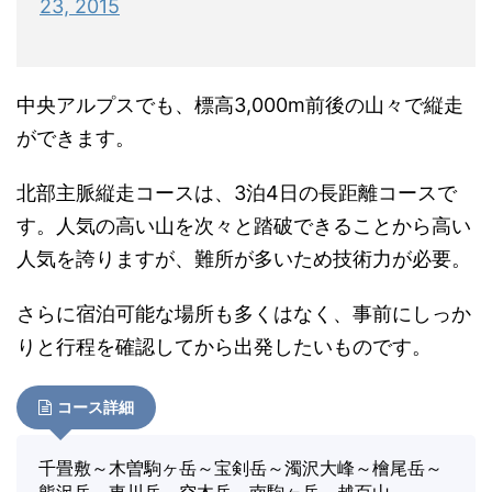
23, 2015
中央アルプスでも、標高3,000m前後の山々で縦走
ができます。
北部主脈縦走コースは、3泊4日の長距離コースで
す。人気の高い山を次々と踏破できることから高い
人気を誇りますが、難所が多いため技術力が必要。
さらに宿泊可能な場所も多くはなく、事前にしっか
りと行程を確認してから出発したいものです。
コース詳細
千畳敷～木曽駒ヶ岳～宝剣岳～濁沢大峰～檜尾岳～
熊沢岳～東川岳～空木岳～南駒ヶ岳～越百山